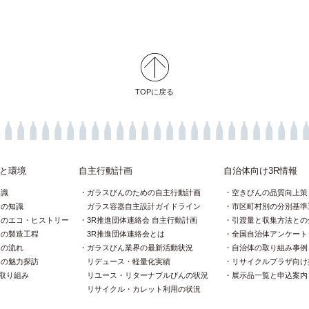
TOPに戻る
と環境
自主行動計画
自治体向け3R情報
知識
ガラスびんのための自主行動計画
空きびんの品質向上策
んの知識
ガラス容器自主設計ガイドライン
市区町村別の分別基準
んのエコ・ヒストリー
3R推進団体連絡会 自主行動計画
引渡量と収集方法との
んの製造工程
3R推進団体連絡会とは
全国自治体アンケート
んの流れ
ガラスびん業界の最新活動状況
自治体の取り組み事例
んの魅力探訪
リデュース・軽量化実績
リサイクルプラザ向け
の取り組み
リユース・リターナブルびんの状況
展示品一覧と申込案内
リサイクル・カレット利用の状況