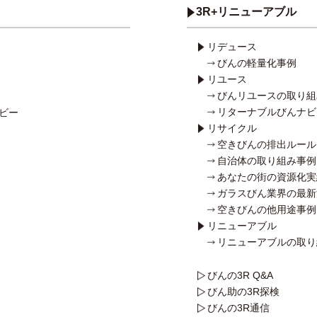
3R+リニューアブル
リデュース
びんの軽量化事例
リユース
びんリユースの取り組
リターナブルびんナビ
ービー
リサイクル
空きびんの排出ルール
自治体の取り組み事例
あなたの街の資源化実
ガラスびん業界の最新
空きびんの他用途事例
リニューアブル
リニューアブルの取り
びんの3R Q&A
びん助の3R探検
びんの3R通信