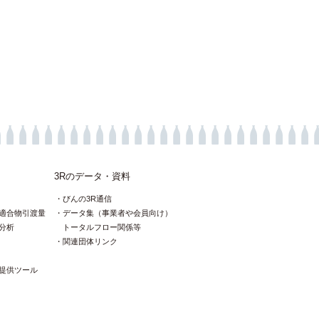
3Rのデータ・資料
びんの3R通信
適合物引渡量
データ集（事業者や会員向け）
分析
トータルフロー関係等
関連団体リンク
提供ツール