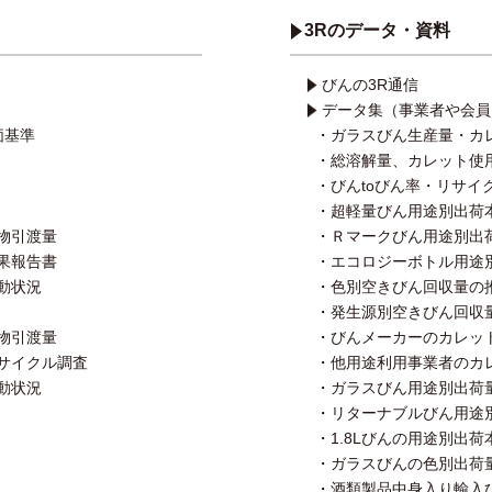
3Rのデータ・資料
びんの3R通信
データ集（事業者や会員
価基準
ガラスびん生産量・カ
総溶解量、カレット使
びんtoびん率・リサイ
超軽量びん用途別出荷
物引渡量
Ｒマークびん用途別出
果報告書
エコロジーボトル用途
動状況
色別空きびん回収量の
発生源別空きびん回収
物引渡量
びんメーカーのカレッ
サイクル調査
他用途利用事業者のカ
動状況
ガラスびん用途別出荷
リターナブルびん用途
1.8Lびんの用途別出
ガラスびんの色別出荷
酒類製品中身入り輸入