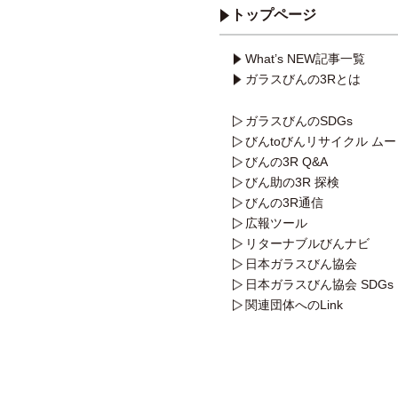
トップページ
What’s NEW記事一覧
ガラスびんの3Rとは
ガラスびんのSDGs
びんtoびんリサイクル ム
びんの3R Q&A
びん助の3R 探検
びんの3R通信
広報ツール
リターナブルびんナビ
日本ガラスびん協会
日本ガラスびん協会 SDGs
関連団体へのLink