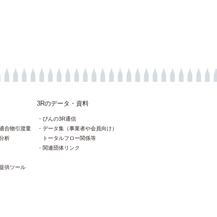
3Rのデータ・資料
びんの3R通信
適合物引渡量
データ集（事業者や会員向け）
分析
トータルフロー関係等
関連団体リンク
提供ツール