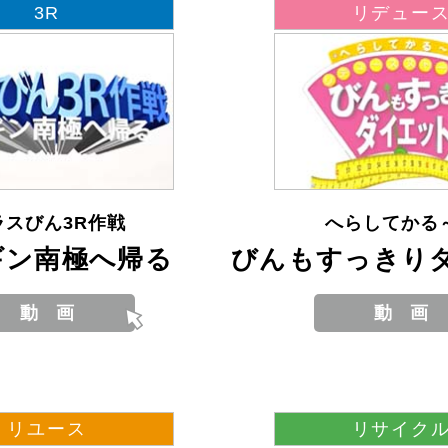
3R
リデュー
ラスびん3R
作戦
へらしてかる
ギン
南極
へ
帰
る
びんもすっきり
リユース
リサイク