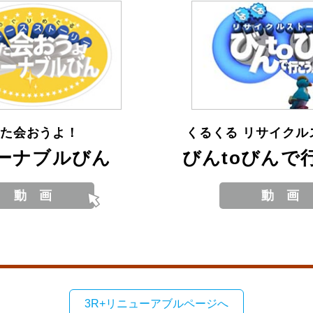
た
会
おうよ！
くるくる リサイクル
ーナブルびん
びんtoびんで
3R+リニューアブルページへ