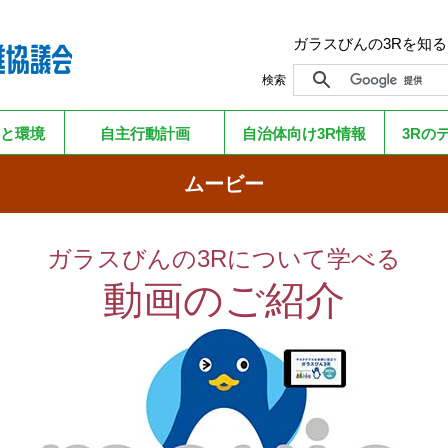
ガラスびんの3Rを知
検索
と環境
自主行動計画
自治体向け3R情報
3Rの
ムービー
ガラスびんの3Rについて学べる
動画のご紹介