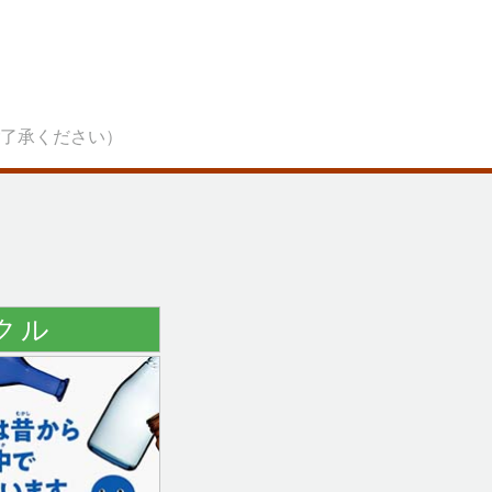
。
了承ください
）
！
クル