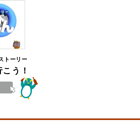
ストーリー
行
こう！