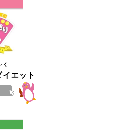
ス
～く
ダイエット
ル