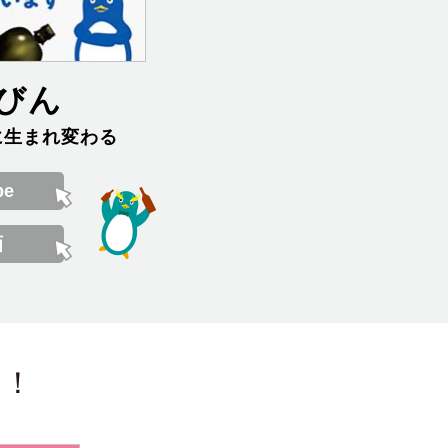
oびん
に
生
まれ
変
わる
be
ら！