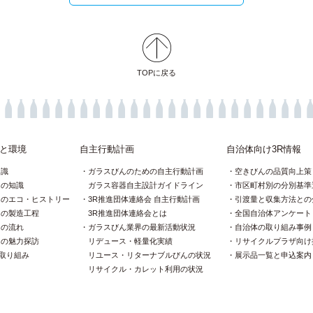
TOPに戻る
と環境
自主行動計画
自治体向け3R情報
知識
ガラスびんのための自主行動計画
空きびんの品質向上策
んの知識
ガラス容器自主設計ガイドライン
市区町村別の分別基準
んのエコ・ヒストリー
3R推進団体連絡会 自主行動計画
引渡量と収集方法との
んの製造工程
3R推進団体連絡会とは
全国自治体アンケート
んの流れ
ガラスびん業界の最新活動状況
自治体の取り組み事例
んの魅力探訪
リデュース・軽量化実績
リサイクルプラザ向け
の取り組み
リユース・リターナブルびんの状況
展示品一覧と申込案内
リサイクル・カレット利用の状況