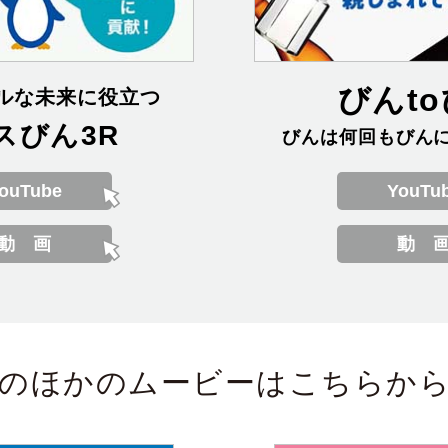
びんt
ルな
未来
に
役立
つ
スびん3R
びんは
何回
もびん
ouTube
YouTu
のほかのムービーはこちらか